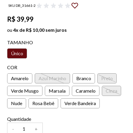
SKU DB_31661-2
R$ 39,99
ou
4x de R$ 10,00 sem juros
TAMANHO
Único
COR
Amarelo
Azul Marinho
Branco
Preto
Verde Musgo
Marsala
Caramelo
Cinza
Nude
Rosa Bebê
Verde Bandeira
Quantidade
-
+