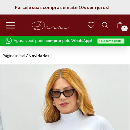
5% de desconto na 1° compra
0
Página inicial
/
Novidades