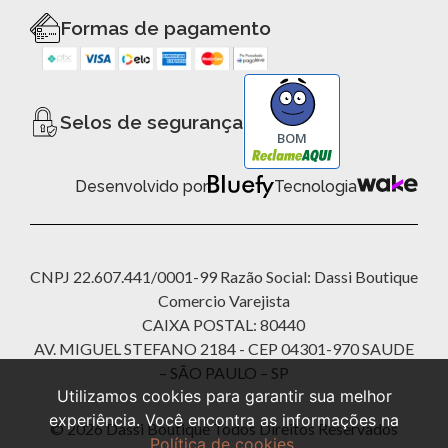
Formas de pagamento
Selos de segurança
BOM
Desenvolvido por
Tecnologia
CNPJ 22.607.441/0001-99 Razão Social: Dassi Boutique
Comercio Varejista
CAIXA POSTAL: 80440
AV. MIGUEL STEFANO 2184 - CEP 04301-970 SAUDE
– SÃO PAULO – SP
Utilizamos cookies para garantir sua melhor
experiência. Você encontra as informações na
© 2026 Dassi Boutique Todos Direitos Reservados
Política de cookies
.