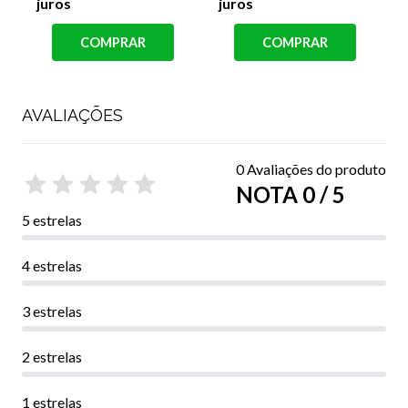
juros
juros
j
COMPRAR
COMPRAR
AVALIAÇÕES
0 Avaliações do produto
NOTA 0 / 5
5 estrelas
4 estrelas
3 estrelas
2 estrelas
1 estrelas