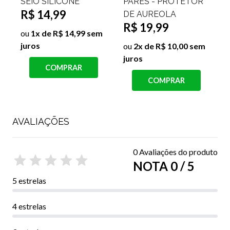
SEIO SILICONE
PARES - PROTETOR
R$ 14,99
DE AUREOLA
R$ 19,99
ou
1x de R$ 14,99 sem
juros
ou
2x de R$ 10,00 sem
juros
j
COMPRAR
COMPRAR
AVALIAÇÕES
0 Avaliações do produto
NOTA 0 / 5
5 estrelas
4 estrelas