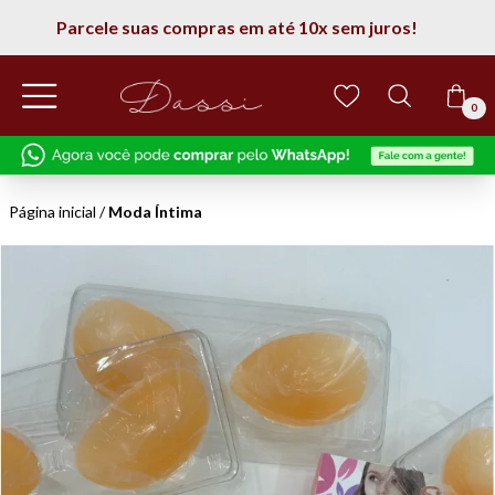
5% de desconto na 1° compra
0
Página inicial
/
Moda Íntima