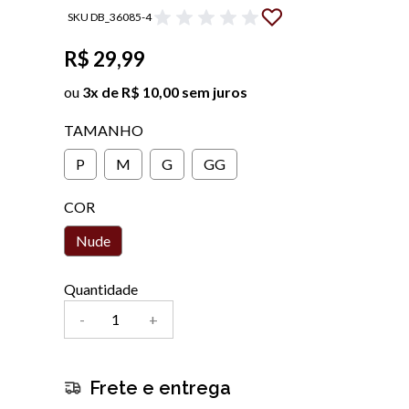
SKU DB_36085-4
R$ 29,99
ou
3x de R$ 10,00 sem juros
TAMANHO
P
M
G
GG
COR
Nude
Quantidade
-
+
Frete e entrega