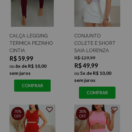
CALÇA LEGGING
CONJUNTO
TERMICA PEZINHO
COLETE E SHORT
CINTIA
SAIA LORENZA
R$ 59,99
R$ 129,99
R$ 49,99
ou
6x de R$ 10,00
sem juros
ou
5x de R$ 10,00
sem juros
COMPRAR
COMPRAR
70%
30%
OFF
OFF