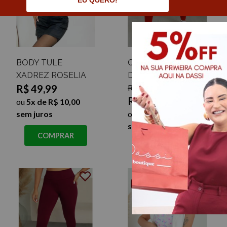
EU QUERO!
BODY TULE
CALÇA LEGGING
XADREZ ROSELIA
DASSI
R$ 49,99
R$ 39,99
R$ 19,99
ou
5x de R$ 10,00
sem juros
ou
2x de R$ 10,00
sem juros
COMPRAR
COMPRAR
62%
OFF