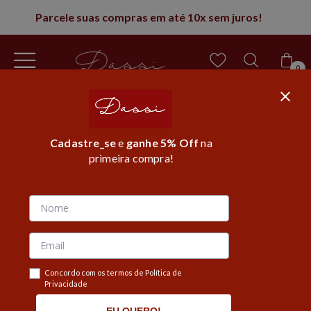
5% de desconto na 1° compra
0
Cadastre_se
e
ganhe 5% Off
na
primeira compra!
Página inicial
/
Black Remarcados
MOSTRAR FILTROS
50%
OFF
Concordo com os termos de Política de
Privacidade