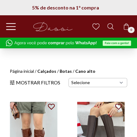
Entregamos em todo Brasil
0
Cadastre_se
e
ganhe 5% Off
na
primeira compra!
Página inicial
/
Calçados
/
Botas
/
Cano alto
MOSTRAR FILTROS
Concordo com os termos de Política de
Privacidade
EU QUERO!