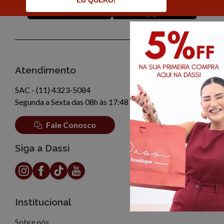
EU QUERO!
Atendimento
SAC - (11) 4323-5084
Segunda a Sexta das 08h às 17:48
Fale Conosco
Siga a Dassi
Institucional
Sobre nós