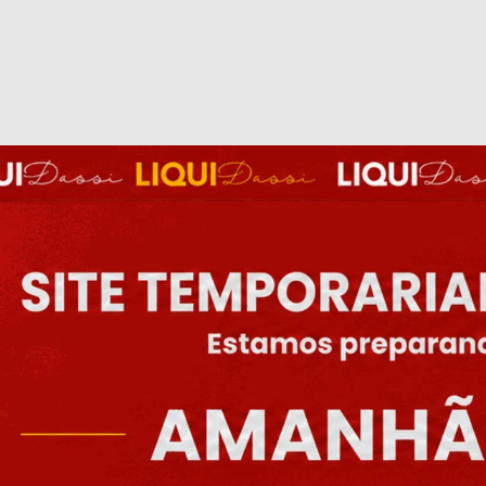
stre_se
e
ganhe 5% Off
na
primeira compra!
 com os termos de Política de
ade
EU QUERO!