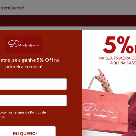
5% de desconto na 1° compra
l Core
T-shirt
Fitness
Alfaiataria
Moda Praia
stre_se
e
ganhe 5% Off
na
primeira compra!
Pro
os
/
Carnaval
/
Adereços de carnaval
/
Acessórios de
pági
 com os termos de Política de
ade
EU QUERO!