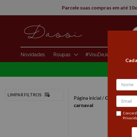
Novidades
Roupas
#VouDeJeans
Brasi
Cada
LIMPAR FILTROS
Página inicial
/
Comemorativ
carnaval
Concordo
Privacid