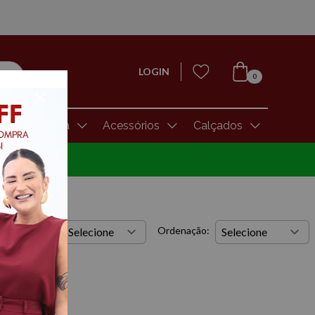
LOGIN
0
Moda Íntima
Acessórios
Calçados
dutos por
Ordenação:
na: