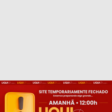
Cadastre_se
e
ganhe 5% Off
na
primeira compra!
Concordo com os termos de Política de
Privacidade