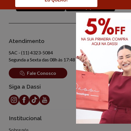
EU QUERO!
Atendimento
SAC - (11) 4323-5084
Segunda a Sexta das 08h às 17:48
Fale Conosco
Siga a Dassi
Institucional
Sobre nós