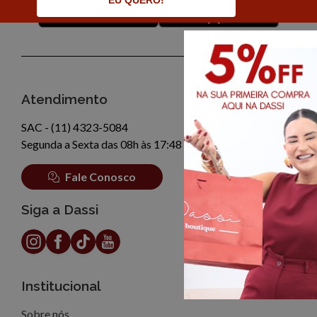
EU QUERO!
Atendimento
SAC - (11) 4323-5084
Segunda a Sexta das 08h às 17:48
Fale Conosco
Siga a Dassi
Institucional
Sobre nós