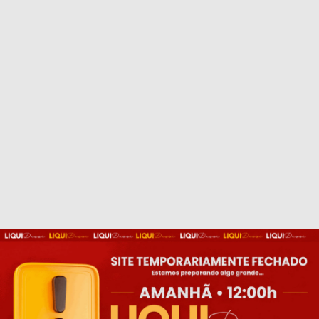
Cadastre_se
e
ganhe 5% Off
na
primeira compra!
Concordo com os termos de Política de
Privacidade