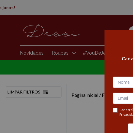
Novidades
Roupas
#VouDeJeans
Brasi
Cada
LIMPAR FILTROS
Página inicial
/
Fitness
/
Blusa
Concordo
Privacid