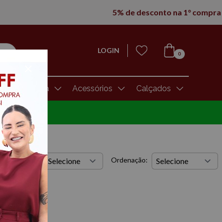
LOGIN
0
Moda Íntima
Acessórios
Calçados
s por página:
Ordenação: