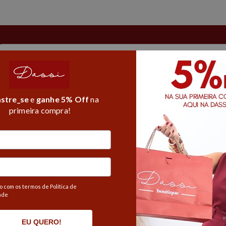
5% de desconto na 1° compra
l Core
T-shirt
Fitness
Alfaiataria
Moda Praia
stre_se
e
ganhe 5% Off
na
primeira compra!
s fitness
/
Camiseta manga longa fitness
Produto
 com os termos de Política de
ade
EU QUERO!