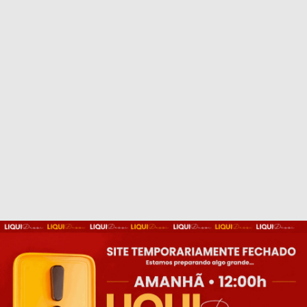
Cadastre_se
e
ganhe 5% Off
na
primeira compra!
Concordo com os termos de Política de
Privacidade