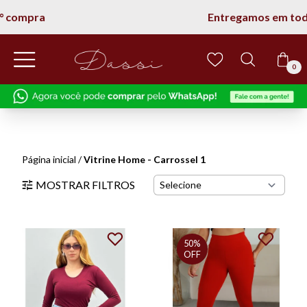
Entregamos em todo Brasil
0
Cadastre_se
e
ganhe 5% Off
na
primeira compra!
Página inicial
/
Vitrine Home - Carrossel 1
MOSTRAR FILTROS
Concordo com os termos de Política de
Privacidade
50%
OFF
EU QUERO!