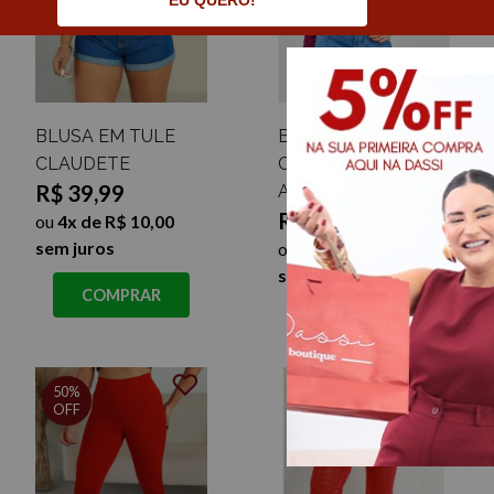
EU QUERO!
BLUSA EM TULE
BLUSA TÉRMICA
CLAUDETE
CANELADA GOLA
R$ 39,99
ALTA MOANA
R$ 39,99
ou
4x de R$ 10,00
sem juros
ou
4x de R$ 10,00
sem juros
COMPRAR
COMPRAR
50%
OFF