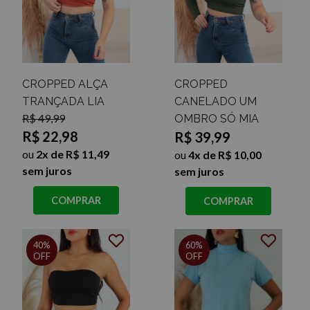
CROPPED ALÇA
CROPPED
TRANÇADA LIA
CANELADO UM
R$ 49,99
OMBRO SÓ MIA
R$ 22,98
R$ 39,99
ou
2x de R$ 11,49
ou
4x de R$ 10,00
sem juros
sem juros
COMPRAR
COMPRAR
40%
60%
OFF
OFF