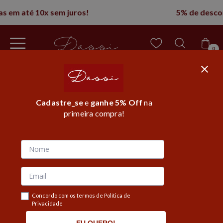
5% de desconto na 1° compra
0
Cadastre_se
e
ganhe 5% Off
na
primeira compra!
Página inicial
/
Preço único
MOSTRAR FILTROS
Concordo com os termos de Política de
Privacidade