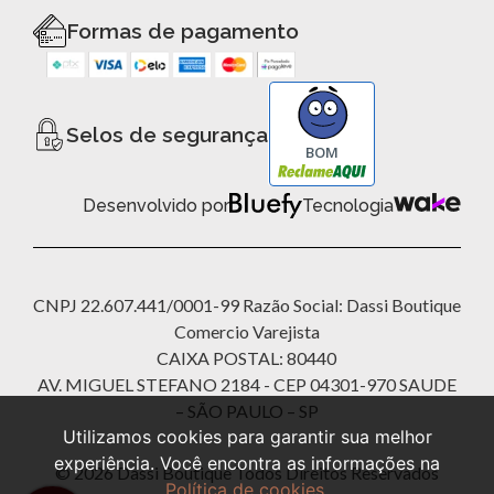
Formas de pagamento
Selos de segurança
BOM
Desenvolvido por
Tecnologia
CNPJ 22.607.441/0001-99 Razão Social: Dassi Boutique
Comercio Varejista
CAIXA POSTAL: 80440
AV. MIGUEL STEFANO 2184 - CEP 04301-970 SAUDE
– SÃO PAULO – SP
Utilizamos cookies para garantir sua melhor
experiência. Você encontra as informações na
© 2026 Dassi Boutique Todos Direitos Reservados
Política de cookies
.