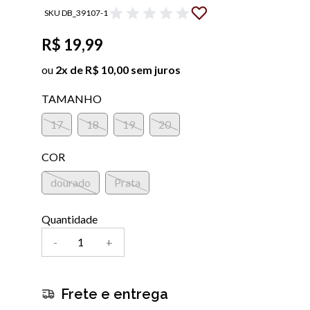
SKU DB_39107-1
R$ 19,99
ou
2x de R$ 10,00 sem juros
TAMANHO
17
18
19
20
COR
dourado
Prata
Quantidade
-
+
Frete e entrega