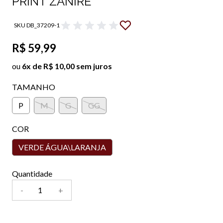
PRINT ZANIRE
SKU DB_37209-1
R$ 59,99
ou
6x de R$ 10,00 sem juros
TAMANHO
P
M
G
GG
COR
VERDE ÁGUA\LARANJA
Quantidade
-
+