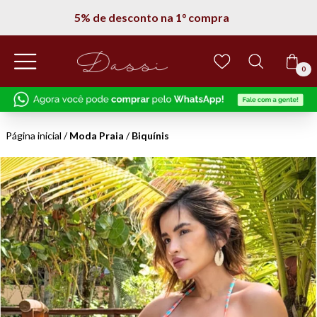
5% de desconto na 1° compra
0
Página inicial
/
Moda Praia
/
Biquínis