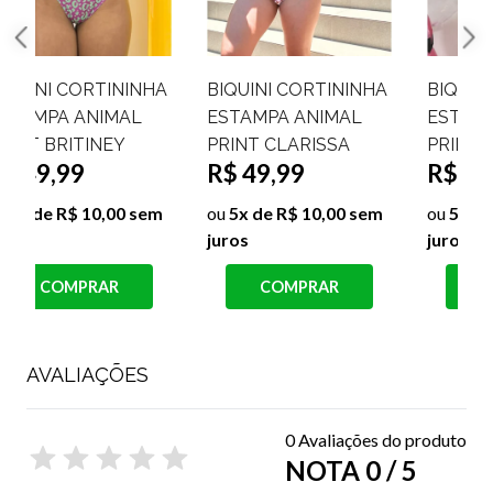
A
BIQUINI CORTININHA
BIQUINI CORTININHA
ESTAMPA ANIMAL
ESTAMPA ANIMAL
PRINT CLARISSA
PRINT GLAUCE
R$ 49,99
R$ 49,99
ou
5x de R$ 10,00 sem
ou
5x de R$ 10,00 sem
juros
juros
j
COMPRAR
COMPRAR
AVALIAÇÕES
0 Avaliações do produto
NOTA 0 / 5