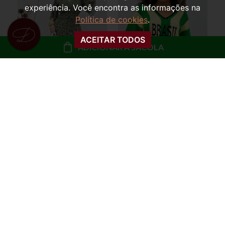
experiência. Você encontra as informações na
Política de cookies
.
ACEITAR TODOS
ADICIONAR À SACOLA
VESTIDO MANGA
BLUSA OVERSIZED
EVASÊ FLORAL
TRICOT MARTA
MARTINA
BRASIL
R$ 99,99
R$ 79,99
ou
10x de R$ 10,00 sem
ou
8x de R$ 10,00 sem
juros
juros
COMPRAR
COMPRAR