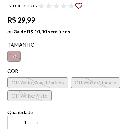
SKU DB_39193-7
R$ 29,99
ou
3x de R$ 10,00 sem juros
TAMANHO
M
COR
Off White/Azul Marinho
Off White/Marsala
Off White/Preto
Quantidade
-
+