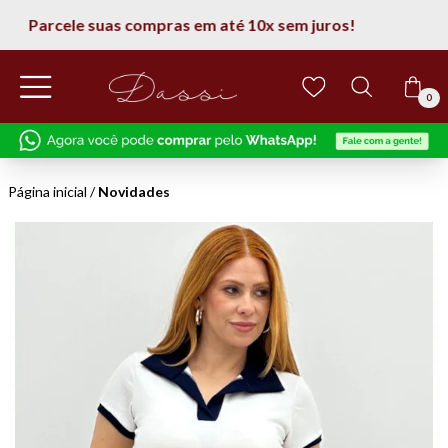
5% de desconto na 1° compra
0
Página inicial
/
Novidades