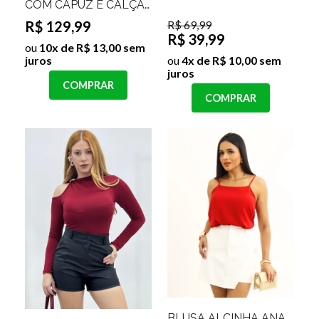
COM CAPUZ E CALÇA
FORRADO ANGELINA
R$ 129,99
R$ 69,99
Cor:Rosa Beb
R$ 39,99
ou
10x de R$ 13,00 sem
juros
ou
4x de R$ 10,00 sem
juros
COMPRAR
COMPRAR
BLUSA ALCINHA ANA