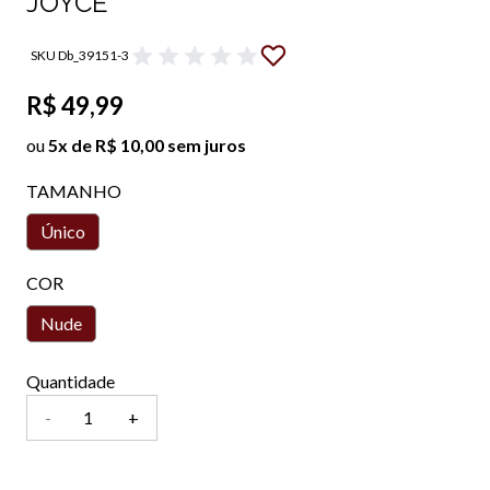
JOYCE
SKU Db_39151-3
R$ 49,99
ou
5x de R$ 10,00 sem juros
TAMANHO
Único
COR
Nude
Quantidade
-
+