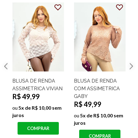
BLUSA DE RENDA
BLUSA ASSIMETRICA
N
COM ASSIMETRICA
UM OMBRO SÓ
GABY
LETICIA
R$ 49,99
R$ 39,99
j
ou
5x de R$ 10,00 sem
ou
4x de R$ 10,00 sem
juros
juros
COMPRAR
COMPRAR