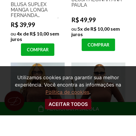
BLUSA SUPLEX
PAULA
MANGA LONGA
FERNANDA
R$ 49,99
Cor:Cereja;Tamanho:Único
R$ 39,99
ou
5x de R$ 10,00 sem
ou
4x de R$ 10,00 sem
juros
juros
COMPRAR
COMPRAR
Utilizamos cookies para garantir sua melhor
experiência. Você encontra as informações na
Política de cookies
.
ACEITAR TODOS
ADICIONAR À SACOLA