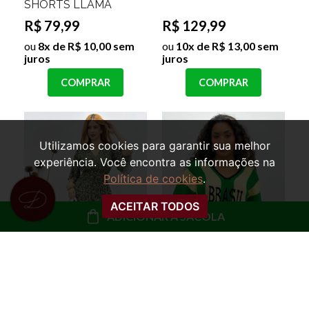
SHORTS LLAMA
R$ 79,99
R$ 129,99
ou
8x de R$ 10,00 sem
ou
10x de R$ 13,00 sem
juros
juros
COMPRAR
COMPRAR
Utilizamos cookies para garantir sua melhor
experiência. Você encontra as informações na
Política de cookies
.
ACEITAR TODOS
ADICIONAR À SACOLA
VESTIDO MANGA
BLUSA OVERSIZED
EVASÊ FLORAL