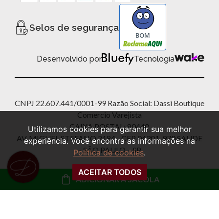
Selos de segurança
BOM
Desenvolvido por
Tecnologia
CNPJ 22.607.441/0001-99 Razão Social: Dassi Boutique
Comercio Varejista
CAIXA POSTAL: 80440
Utilizamos cookies para garantir sua melhor
AV. MIGUEL STEFANO 2184 - CEP 04301-970 SAUDE
experiência. Você encontra as informações na
– SÃO PAULO – SP
Política de cookies
.
ACEITAR TODOS
© 2026 Dassi Boutique Todos Direitos Reservados
ADICIONAR À SACOLA