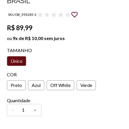
BRASIL
SKU DB_393285-2
R$ 89,99
ou
9x de R$ 10,00 sem juros
TAMANHO
Único
COR
Preto
Azul
Off White
Verde
Quantidade
-
+