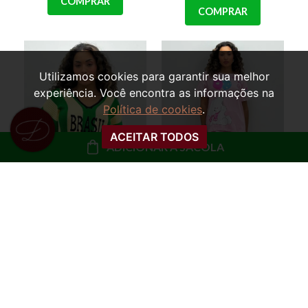
COMPRAR
COMPRAR
Utilizamos cookies para garantir sua melhor
experiência. Você encontra as informações na
Política de cookies
.
ACEITAR TODOS
ADICIONAR À SACOLA
BLUSA OVERSIZED
PIJAMA TRÊS PEÇAS
TRICOT MARTA
BLUSA, CALÇA E
BRASIL
SHORTS HAPPY BEAR
R$ 79,99
R$ 79,99
ou
8x de R$ 10,00 sem
ou
8x de R$ 10,00 sem