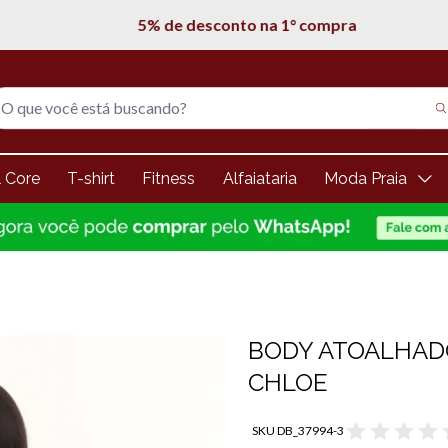
5% de desconto na 1° compra
l Core
T-shirt
Fitness
Alfaiataria
Moda Praia
BODY ATOALHAD
CHLOE
SKU DB_37994-3