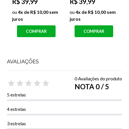
R$ 39,99
R
DARA
R$ 39,99
ou
4x de R$ 10,00 sem
juros
ou
4x de R$ 10,00 sem
j
juros
COMPRAR
COMPRAR
AVALIAÇÕES
0 Avaliações do produto
NOTA 0 / 5
5 estrelas
4 estrelas
3 estrelas