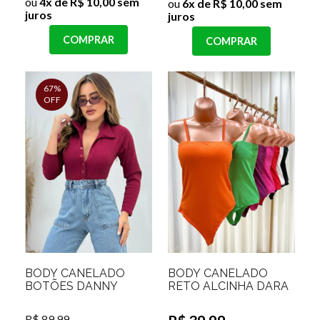
ou
4x de R$ 10,00 sem
ou
6x de R$ 10,00 sem
juros
juros
COMPRAR
COMPRAR
67%
OFF
BODY CANELADO
BODY CANELADO
BOTÕES DANNY
RETO ALCINHA DARA
R$ 89,99