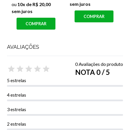
sem juros
s
ou
10x de R$ 20,00
sem juros
COMPRAR
COMPRAR
AVALIAÇÕES
0 Avaliações do produto
NOTA 0 / 5
5 estrelas
4 estrelas
3 estrelas
2 estrelas