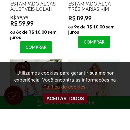
ESTAMPADO ALÇAS
ESTAMPADO ALÇA
AJUSTVÉIS LOLAH
TRÊS MARIAS KIM
R$ 99,99
R$ 89,99
R$ 59,99
ou
9x de R$ 10,00 sem
ou
6x de R$ 10,00 sem
juros
juros
COMPRAR
COMPRAR
33%
OFF
Utilizamos cookies para garantir sua melhor
experiência. Você encontra as informações na
Política de cookies
.
ACEITAR TODOS
ADICIONAR À SACOLA