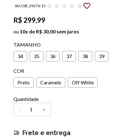
SKU DB_39276-15
R$ 299,99
ou
10x de R$ 30,00 sem juros
TAMANHO
34
35
36
37
38
39
COR
Preto
Caramelo
Off White
Quantidade
-
+
Frete e entrega