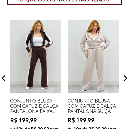
C
C
P
L
R
CONJUNTO BLUSA
CONJUNTO BLUSA
COM CAPUZ E CALÇA
COM CAPUZ E CALÇA
m
o
PANTALONA FAIXA
PANTALONA SUÍÇA
j
LATERAL IRLANDA
R$ 199,99
R$ 199,99
ou
10x de R$ 20,00 sem
ou
10x de R$ 20,00 sem