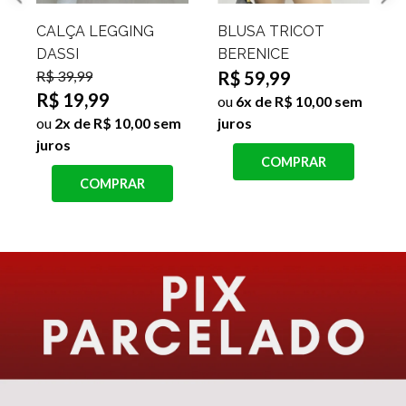
CALÇA LEGGING
BLUSA TRICOT
DASSI
BERENICE
R$ 39,99
R$ 59,99
R$ 19,99
R
ou
6x de R$ 10,00 sem
ou
2x de R$ 10,00 sem
juros
juros
COMPRAR
j
COMPRAR