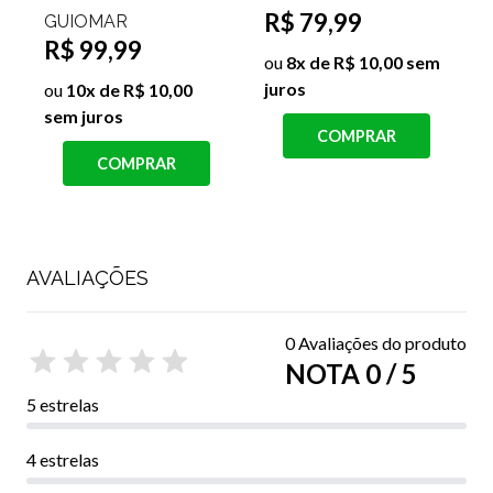
R$ 69,99
FRONTAL SIENA
R$ 149,99
ou
7x de R$ 10,00 sem
R$ 49,99
juros
s
ou
5x de R$ 10,00 sem
COMPRAR
juros
COMPRAR
AVALIAÇÕES
0 Avaliações do produto
NOTA 0 / 5
5 estrelas
4 estrelas