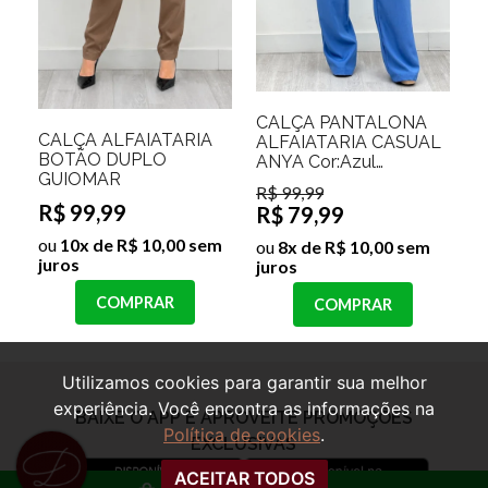
CALÇA PANTALONA
CALÇA ALFAIATARIA
ALFAIATARIA CASUAL
BOTÃO DUPLO
ANYA Cor:Azul
GUIOMAR
Bebê;Tamanho:P
R$ 99,99
R$ 99,99
R$ 79,99
ou
10x de R$ 10,00 sem
ou
8x de R$ 10,00 sem
juros
juros
COMPRAR
COMPRAR
Utilizamos cookies para garantir sua melhor
experiência. Você encontra as informações na
Política de cookies
.
ACEITAR TODOS