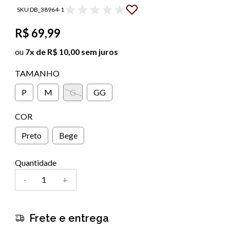
SKU DB_38964-1
R$ 69,99
ou
7x de R$ 10,00 sem juros
TAMANHO
P
M
G
GG
COR
Preto
Bege
Quantidade
-
+
Frete e entrega