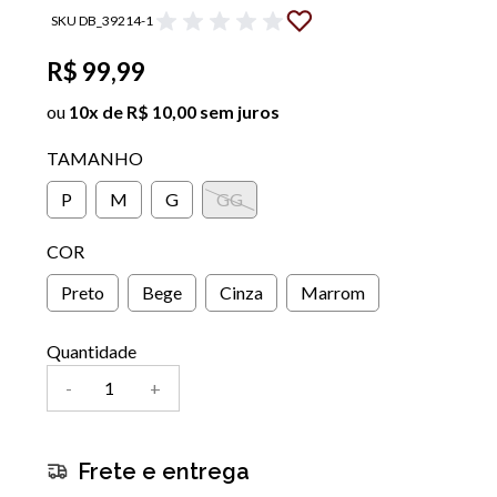
SKU DB_39214-1
R$ 99,99
ou
10x de R$ 10,00 sem juros
TAMANHO
P
M
G
GG
COR
Preto
Bege
Cinza
Marrom
Quantidade
-
+
Frete e entrega