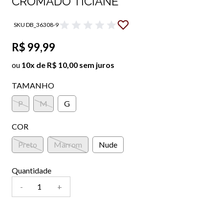
CROMADO TICIANE
SKU DB_36308-9
R$ 99,99
ou
10x de R$ 10,00 sem juros
TAMANHO
P
M
G
COR
Preto
Marrom
Nude
Quantidade
-
+