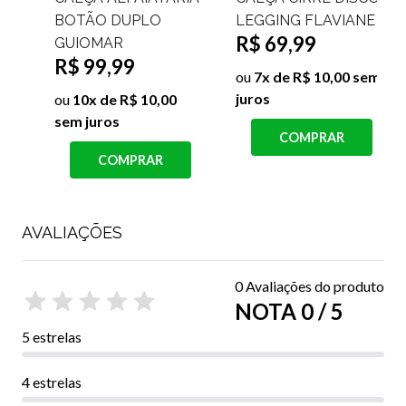
COURINO CLARICE
COURINO ELIANA
R$ 99,99
R$ 69,99
ou
10x de R$ 10,00
ou
7x de R$ 10,00 sem
sem juros
juros
j
COMPRAR
COMPRAR
AVALIAÇÕES
0 Avaliações do produto
NOTA 0 / 5
5 estrelas
4 estrelas