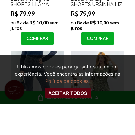
SHORTS LLAMA
SHORTS URSINHA LIZ
R$ 79,99
R$ 79,99
ou
8x de R$ 10,00 sem
ou
8x de R$ 10,00 sem
juros
juros
COMPRAR
COMPRAR
Utilizamos cookies para garantir sua melhor
experiência. Você encontra as informações na
Política de cookies
.
ACEITAR TODOS
ADICIONAR À SACOLA
VESTIDO MANGA