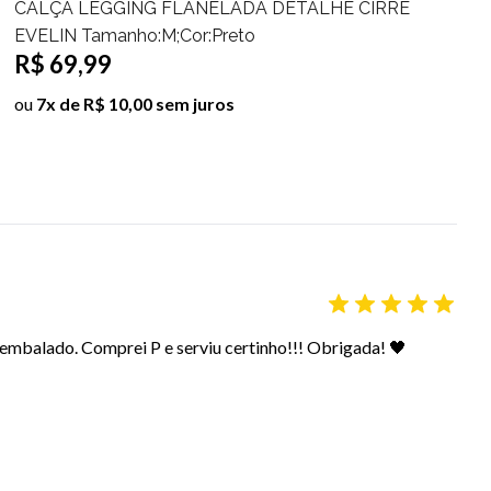
G FLANELADA DETALHE CIRRÊ
CALÇA LE
R$
:M;Cor:Preto
R$ 80,00
ou
5x de R$
0 sem juros
embalado. Comprei P e serviu certinho!!! Obrigada! 🖤