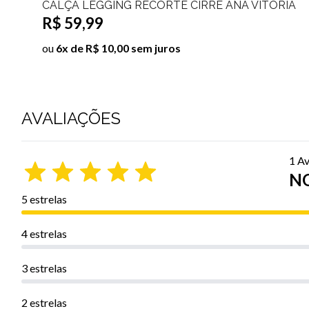
EGGING RECORTE CIRRÊ ANA VITÓRIA
CALÇA C
99
R$ 69,
R$ 10,00 sem juros
ou
7x de 
AVALIAÇÕES
1 Av
NO
5 estrelas
4 estrelas
3 estrelas
2 estrelas