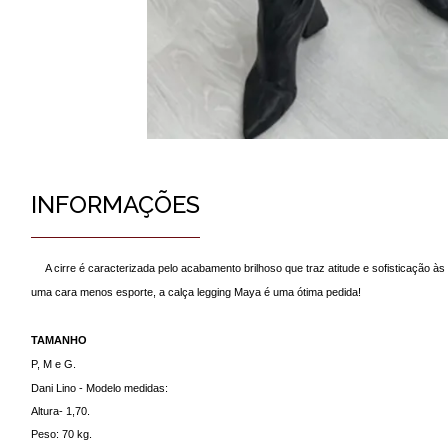
INFORMAÇÕES
A cirre é caracterizada pelo acabamento brilhoso que traz atitude e sofisticação 
uma cara menos esporte, a calça legging Maya é uma ótima pedida!
TAMANHO
P, M e G.
Dani Lino - Modelo medidas:
Altura- 1,70.
Peso: 70 kg.