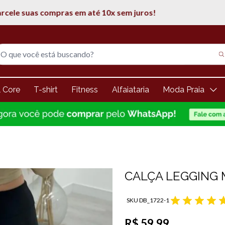
5% de desconto na 1° compra
l Core
T-shirt
Fitness
Alfaiataria
Moda Praia
CALÇA LEGGING 
SKU DB_1722-1
R$ 59,99