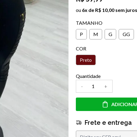
ou
6x de R$ 10,00 sem juro
TAMANHO
P
M
G
GG
COR
Preto
Quantidade
-
+
ADICIONA
Frete e entrega