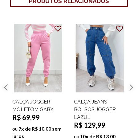
PRODUTOS RELACIONADOS
CALÇA JOGGER
CALÇA JEANS
MOLETOM GABY
BOLSOS JOGGER
R$ 69,99
LAZULI
R$ 129,99
ou
7x de R$ 10,00 sem
juros
s
ou
10x de R$ 13,00