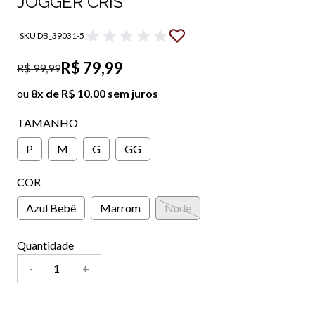
JOGGER CRIS
SKU DB_39031-5
R$ 79,99
R$ 99,99
ou
8x de R$ 10,00 sem juros
TAMANHO
P
M
G
GG
COR
Azul Bebê
Marrom
Nude
Quantidade
-
+