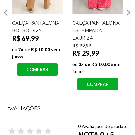
CALÇA PANTALONA
CALÇA PANTALONA
ESTAMPADA
ESTAMPADA
LAURIZA
SABRINA
R$ 29,99
R$ 99,99
R$ 29,99
j
ou
3x de R$ 10,00 sem
ou
3x de R$ 10,00 sem
juros
juros
COMPRAR
COMPRAR
AVALIAÇÕES
0 Avaliações do produto
NOTA 0 / 5