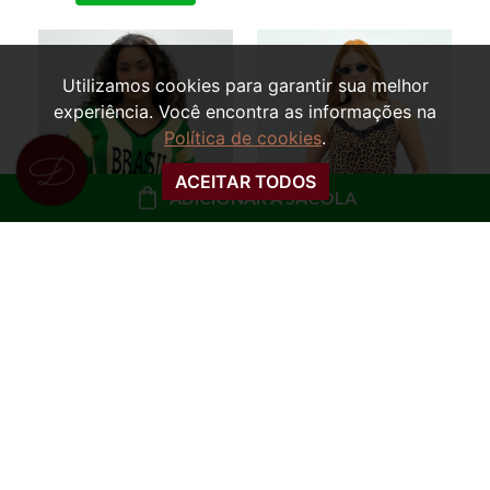
Utilizamos cookies para garantir sua melhor
experiência. Você encontra as informações na
Política de cookies
.
ACEITAR TODOS
ADICIONAR À SACOLA
REGATA SLIP COM
BLUSA OVERSIZED
RENDA MARCELA
TRICOT MARTA
BRASIL
R$ 49,99
R$ 79,99
ou
5x de R$ 10,00 sem
ou
8x de R$ 10,00 sem
juros
juros
COMPRAR