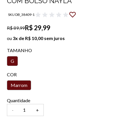
COM BOLSO NAYLA
SKU DB_38409-1
R$ 29,99
R$ 89,99
ou
3x de R$ 10,00 sem juros
TAMANHO
G
COR
Marrom
Quantidade
-
+