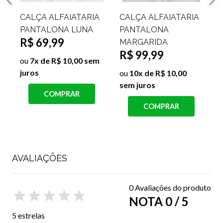
CALÇA ALFAIATARIA
CALÇA ALFAIATARIA
PANTALONA MANILA
PANTALONA DOIS
R$ 69,99
BOTÕES VALENTINA
R$ 119,99
ou
7x de R$ 10,00 sem
R$ 49,99
juros
j
ou
5x de R$ 10,00 sem
COMPRAR
juros
COMPRAR
AVALIAÇÕES
0 Avaliações do produto
NOTA 0 / 5
5 estrelas