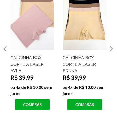
CALCINHA BOX
CALCINHA
CORTE A LASER
MODELADORA
BRUNA
CINTURA ALTA
R$ 39,99
BELLY
R$ 29,99
ou
4x de R$ 10,00 sem
juros
j
ou
3x de R$ 10,00 sem
juros
COMPRAR
COMPRAR