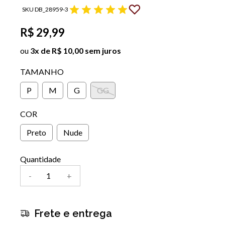
SKU DB_28959-3
R$ 29,99
ou
3x de R$ 10,00 sem juros
TAMANHO
P
M
G
GG
COR
Preto
Nude
Quantidade
-
+
Frete e entrega