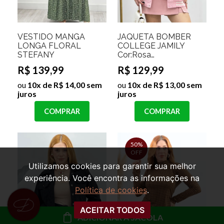
VESTIDO MANGA
JAQUETA BOMBER
LONGA FLORAL
COLLEGE JAMILY
STEFANY
Cor:Rosa
Bebe;Tamanho:M
R$ 139,99
R$ 129,99
ou
10x de R$ 14,00 sem
ou
10x de R$ 13,00 sem
juros
juros
COMPRAR
COMPRAR
50%
OFF
Utilizamos cookies para garantir sua melhor
experiência. Você encontra as informações na
Política de cookies
.
ACEITAR TODOS
ADICIONAR À SACOLA