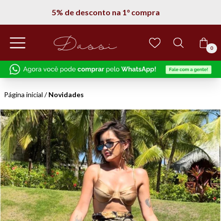
5% de desconto na 1° compra
0
Página inicial
/
Novidades