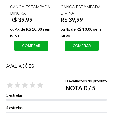
CANGA ESTAMPADA
CANGA ESTAMPADA
DINORA
DIVINA
R$ 39,99
R$ 39,99
ou
4x de R$ 10,00 sem
ou
4x de R$ 10,00 sem
juros
juros
j
COMPRAR
COMPRAR
AVALIAÇÕES
0 Avaliações do produto
NOTA 0 / 5
5 estrelas
4 estrelas