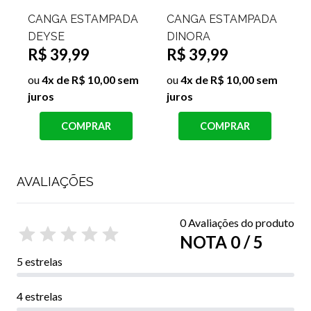
CANGA ESTAMPADA
CANGA ESTAMPADA
DEYSE
DINORA
R$ 39,99
R$ 39,99
ou
4x de R$ 10,00 sem
ou
4x de R$ 10,00 sem
juros
juros
j
COMPRAR
COMPRAR
AVALIAÇÕES
0 Avaliações do produto
NOTA 0 / 5
5 estrelas
4 estrelas