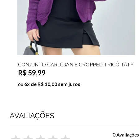
O CARDIGAN E CROPPED TRICÔ TATY
CARDIGAN
99
R$ 39,9
$ 10,00 sem juros
ou
4x de R$
AVALIAÇÕES
0 Avaliaçõe