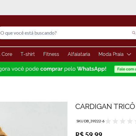
5% de desconto na 1° compra
l Core
T-shirt
Fitness
Alfaiataria
Moda Praia
CARDIGAN TRICÔ
SKU DB_39222-6
R$ 59,99