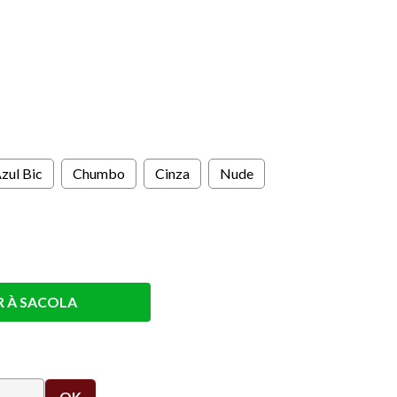
s
zul Bic
Chumbo
Cinza
Nude
R À SACOLA