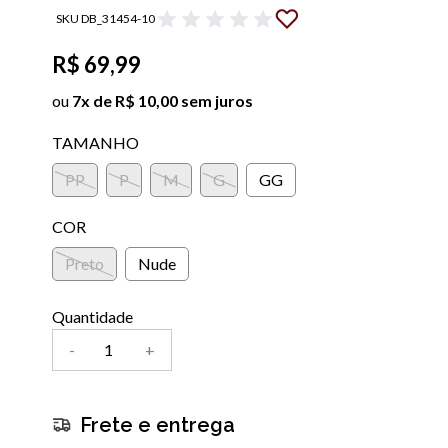
SKU DB_31454-10
R$ 69,99
ou
7x de R$ 10,00 sem juros
TAMANHO
PP
P
M
G
GG
COR
Preto
Nude
Quantidade
-
+
Frete e entrega