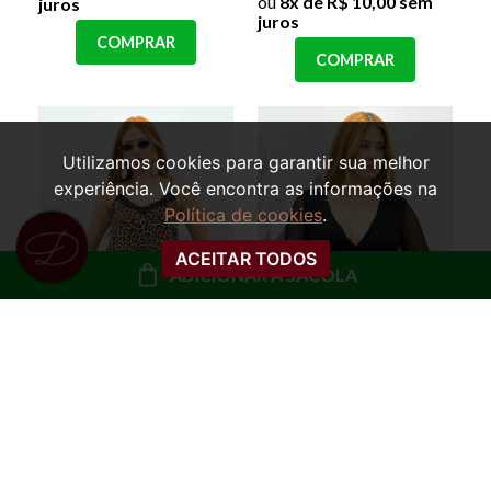
ou
8x de R$ 10,00 sem
juros
juros
COMPRAR
COMPRAR
Utilizamos cookies para garantir sua melhor
experiência. Você encontra as informações na
Política de cookies
.
ACEITAR TODOS
ADICIONAR À SACOLA
REGATA SLIP COM
BODY TULE MANGA
RENDA MARCELA
LONGA BERNADETE
R$ 49,99
R$ 49,99