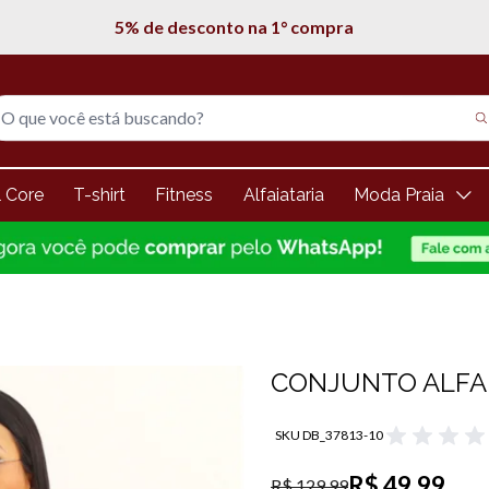
Entregamos em todo Brasil
l Core
T-shirt
Fitness
Alfaiataria
Moda Praia
CONJUNTO ALFAI
SKU DB_37813-10
R$ 49,99
R$ 129,99