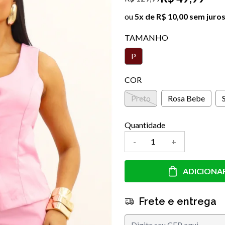
ou
5x de R$ 10,00 sem juro
TAMANHO
P
COR
Preto
Rosa Bebe
Quantidade
-
+
ADICIONA
Frete e entrega