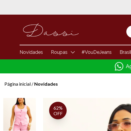
Novidades
Roupas
#VouDeJeans
Brasi
Página inicial
/
Novidades
62%
OFF