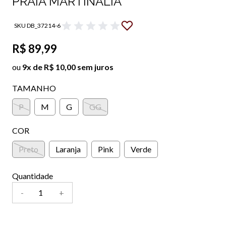
PRAIA MARTINALIA
SKU DB_37214-6
R$ 89,99
ou
9x de R$ 10,00 sem juros
TAMANHO
P
M
G
GG
COR
Preto
Laranja
Pink
Verde
Quantidade
-
+