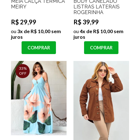
MEIA CALÇA TERMICA
BODY CANELADO
MEIRY
LISTRAS LATERAIS
ROGERINHA
R$ 29,99
R$ 39,99
ou
3x de R$ 10,00 sem
ou
4x de R$ 10,00 sem
juros
juros
COMPRAR
COMPRAR
33%
OFF