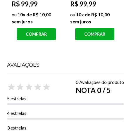
R$ 99,99
R$ 99,99
ou
10x de R$ 10,00
ou
10x de R$ 10,00
sem juros
sem juros
j
COMPRAR
COMPRAR
AVALIAÇÕES
0 Avaliações do produto
NOTA 0 / 5
5 estrelas
4 estrelas
3 estrelas