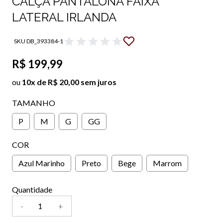
CALÇA PANTALONA FAIXA
LATERAL IRLANDA
SKU DB_393384-1
R$ 199,99
ou
10x de R$ 20,00 sem juros
TAMANHO
P
M
G
GG
COR
Azul Marinho
Preto
Bege
Marrom
Quantidade
-
+