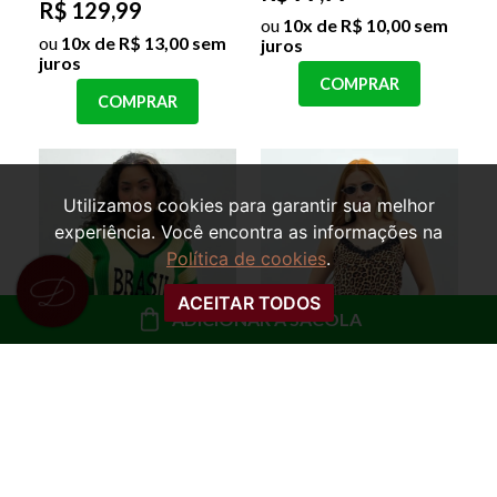
R$ 129,99
ou
10x de R$ 10,00 sem
ou
10x de R$ 13,00 sem
juros
juros
COMPRAR
COMPRAR
Utilizamos cookies para garantir sua melhor
experiência. Você encontra as informações na
Política de cookies
.
ACEITAR TODOS
ADICIONAR À SACOLA
REGATA SLIP COM
BLUSA OVERSIZED
RENDA MARCELA
TRICOT MARTA