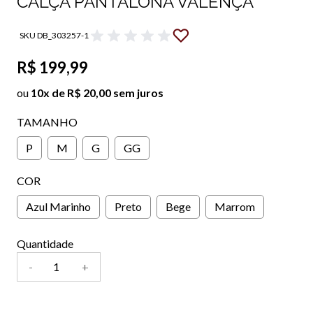
CALÇA PANTALONA VALENÇA
SKU DB_303257-1
R$ 199,99
ou
10x de R$ 20,00 sem juros
TAMANHO
P
M
G
GG
COR
Azul Marinho
Preto
Bege
Marrom
Quantidade
-
+