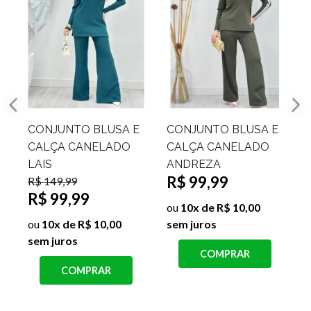
E
CONJUNTO BLUSA E
CONJUNTO BLUSA
CALÇA CANELADO
MORCEGO E CALÇA
ANDREZA
CANELADO CARLA
R$ 99,99
R$ 99,99
ou
10x de R$ 10,00
ou
10x de R$ 10,00
sem juros
sem juros
s
COMPRAR
COMPRAR