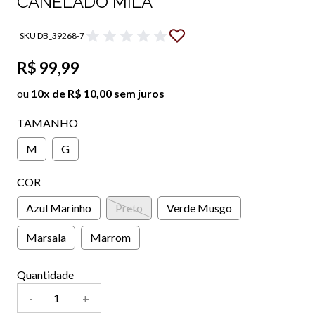
CANELADO MILA
SKU DB_39268-7
R$ 99,99
ou
10x de R$ 10,00 sem juros
TAMANHO
M
G
COR
Azul Marinho
Preto
Verde Musgo
Marsala
Marrom
Quantidade
-
+