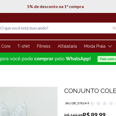
Entregamos em todo Brasil
l Core
T-shirt
Fitness
Alfaiataria
Moda Praia
CONJUNTO COLET
SKU DB_37814-9
R$ 89,99
R$ 149,99