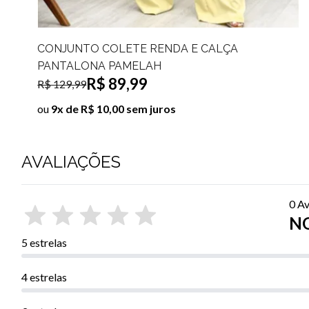
CONJUNTO ALFAIATARIA COLETE TRÊS
BOTÕES E CALÇA PANTALONA MAYLA
R$ 89,99
R$ 149,99
ou
9x de R$ 10,00 sem juros
AVALIAÇÕES
0 Av
NO
5 estrelas
4 estrelas