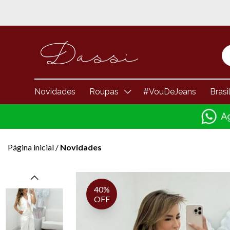
Novidades
Roupas
#VouDeJeans
Brasi
Página inicial
/
Novidades
40%
OFF