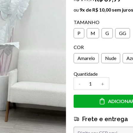
ou
9x de R$ 10,00 sem juro
TAMANHO
P
M
G
GG
COR
Amarelo
Nude
Az
Quantidade
-
+
ADICIONA
Frete e entrega