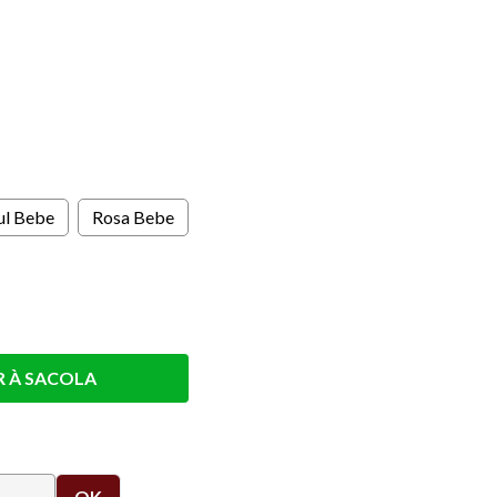
s
ul Bebe
Rosa Bebe
R À SACOLA