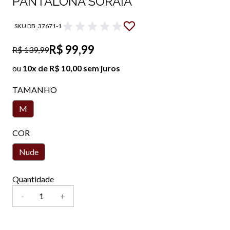
PANTALONA SORAIA
SKU DB_37671-1
R$ 99,99
R$ 139,99
ou
10x de R$ 10,00 sem juros
TAMANHO
M
COR
Nude
Quantidade
-
+