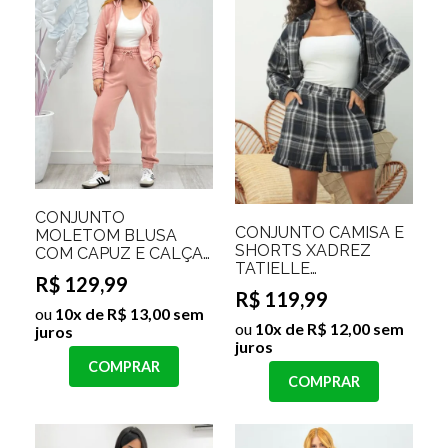
CONJUNTO
CONJUNTO CAMISA E
MOLETOM BLUSA
SHORTS XADREZ
COM CAPUZ E CALÇA
TATIELLE
FORRADO ANGELINA
R$ 129,99
Cor:Preto;Tamanho:P
Cor:Rosa Beb
R$ 119,99
ou
10x de R$ 13,00 sem
ou
10x de R$ 12,00 sem
juros
juros
COMPRAR
COMPRAR