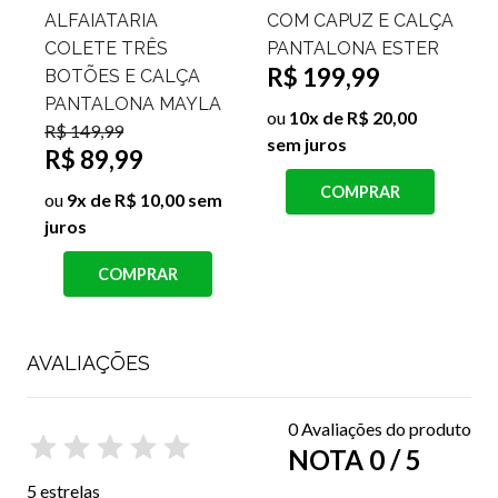
COM CAPUZ E CALÇA
COM CAPUZ E CALÇA
C
PANTALONA ESTER
PANTALONA FAIXA
P
R$ 199,99
LATERAL IRLANDA
R$ 199,99
ou
10x de R$ 20,00
o
sem juros
s
ou
10x de R$ 20,00
sem juros
COMPRAR
COMPRAR
AVALIAÇÕES
0 Avaliações do produto
NOTA 0 / 5
5 estrelas