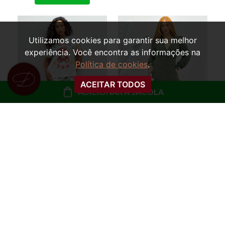
Utilizamos cookies para garantir sua melhor
experiência. Você encontra as informações na
Política de cookies
.
ACEITAR TODOS
ADICIONAR À SACOLA
VESTIDO MANGA
PIJAMA TRÊS PEÇAS
LONGA FLORAL
BLUSA, CALÇA E
STEFANY
SHORTS URSINHA LIZ
R$ 139,99
R$ 79,99
ou
10x de R$ 14,00 sem
ou
8x de R$ 10,00 sem
juros
juros
COMPRAR