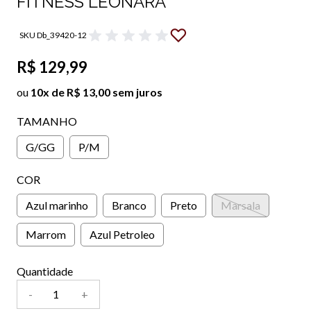
FITNESS LEONARA
SKU Db_39420-12
R$ 129,99
ou
10x de R$ 13,00 sem juros
TAMANHO
G/GG
P/M
COR
Azul marinho
Branco
Preto
Marsala
Marrom
Azul Petroleo
Quantidade
-
+