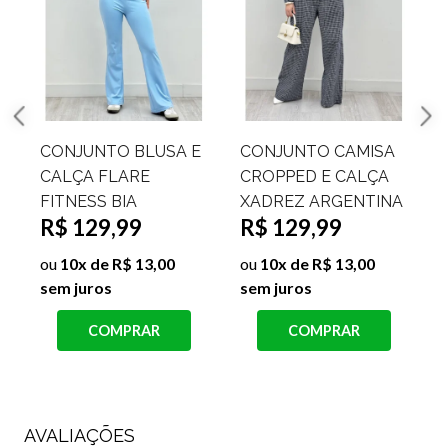
E
CONJUNTO BLUSA E
CONJUNTO CAMISA
CALÇA FLARE
CROPPED E CALÇA
FITNESS BIA
XADREZ ARGENTINA
R$ 129,99
R$ 129,99
ou
10x de R$ 13,00
ou
10x de R$ 13,00
sem juros
sem juros
s
COMPRAR
COMPRAR
AVALIAÇÕES