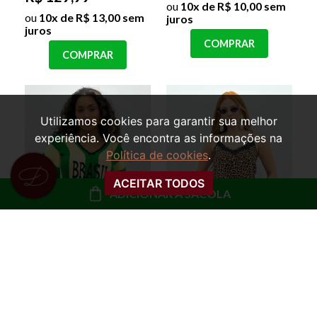
ou
10x de R$ 10,00 sem
ou
10x de R$ 13,00 sem
juros
juros
COMPRAR
COMPRAR
Utilizamos cookies para garantir sua melhor
experiência. Você encontra as informações na
Política de cookies
.
ACEITAR TODOS
ADICIONAR À SACOLA
REGATA SLIP COM
BLUSA OVERSIZED
RENDA MARCELA
TRICOT MARTA
BRASIL