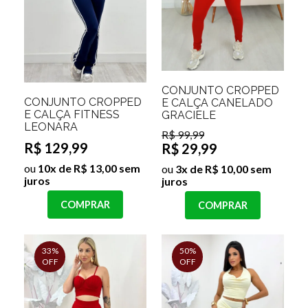
CONJUNTO CROPPED
CONJUNTO CROPPED
E CALÇA CANELADO
E CALÇA FITNESS
GRACIELE
LEONARA
R$ 99,99
R$ 129,99
R$ 29,99
ou
10x de R$ 13,00 sem
ou
3x de R$ 10,00 sem
juros
juros
COMPRAR
COMPRAR
33%
50%
OFF
OFF