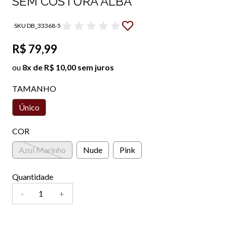
SEM COSTURA ALBA
SKU DB_33368-5
R$ 79,99
ou
8x de R$ 10,00 sem juros
TAMANHO
Único
COR
Azul Marinho
Nude
Pink
Quantidade
-
+