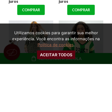
juros
juros
COMPRAR
COMPRAR
Utilizamos cookies para garantir sua melhor
experiência. Você encontra as informações na
Política de cookies
.
ACEITAR TODOS
ADICIONAR À SACOLA
VESTIDO MANGA
BLUSA OVERSIZED
EVASÊ FLORAL
TRICOT MARTA
MARTINA
BRASIL
R$ 99,99
R$ 79,99
ou
10x de R$ 10,00 sem