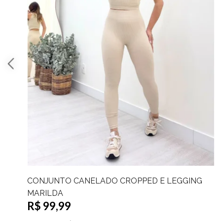
UNTO CANELADO CROPPED E LEGGING
CONJUN
LDA
LEONAR
9,99
R$ 129