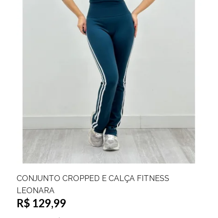
TO CROPPED E CALÇA FITNESS
CONJUN
R$ 99,
A
,99
ou
10x de