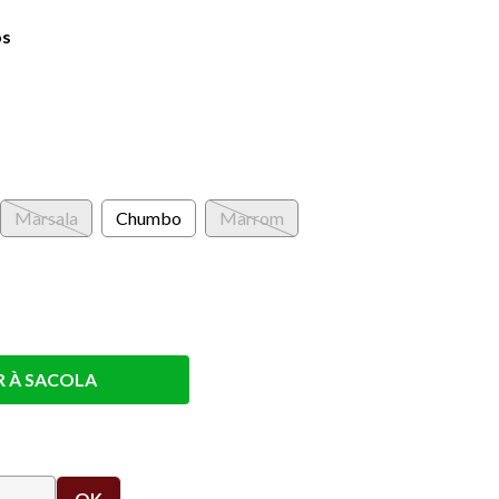
os
Marsala
Chumbo
Marrom
R À SACOLA