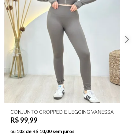
TO CROPPED E LEGGING VANESSA
CONJUNTO FI
99
FABIANA
R$ 79,99
 R$ 10,00 sem juros