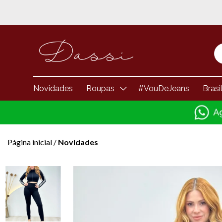
Novidades
Roupas
#VouDeJeans
Brasi
Página inicial
/
Novidades