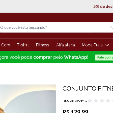
5% de desconto na 1° compra
l Core
T-shirt
Fitness
Alfaiataria
Moda Praia
CONJUNTO FITNE
SKU DB_39089-1
R$ 129,99