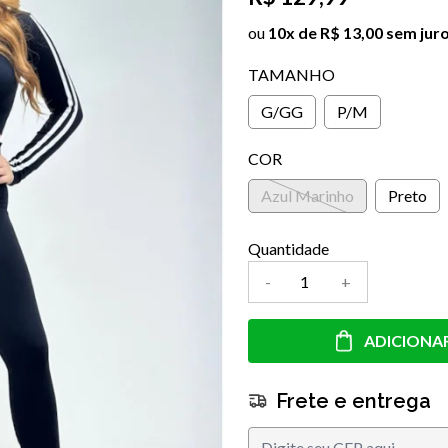
ou
10x de R$ 13,00 sem jur
TAMANHO
G/GG
P/M
COR
Azul Marinho
Preto
Quantidade
-
+
ADICIONA
Frete e entrega